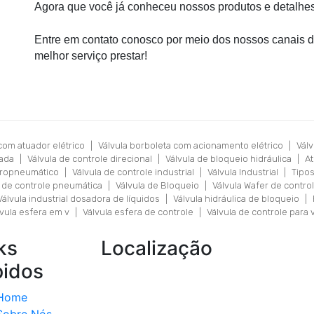
Agora que você já conheceu nossos produtos e detalhe
Entre em contato conosco por meio dos nossos canais 
melhor serviço prestar!
com atuador elétrico
|
Válvula borboleta com acionamento elétrico
|
Válv
tada
|
Válvula de controle direcional
|
Válvula de bloqueio hidráulica
|
A
tropneumático
|
Válvula de controle industrial
|
Válvula Industrial
|
Tipos
a de controle pneumática
|
Válvula de Bloqueio
|
Válvula Wafer de contro
Válvula industrial dosadora de líquidos
|
Válvula hidráulica de bloqueio
|
lvula esfera em v
|
Válvula esfera de controle
|
Válvula de controle para 
ks
Localização
pidos
Home